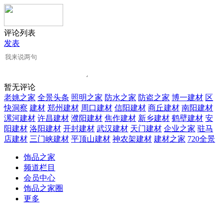
评论列表
发表
暂无评论
老姚之家
全景头条
照明之家
防水之家
防盗之家
博一建材
区
快洞察
建材
郑州建材
周口建材
信阳建材
商丘建材
南阳建材
漯河建材
许昌建材
濮阳建材
焦作建材
新乡建材
鹤壁建材
安
阳建材
洛阳建材
开封建材
武汉建材
天门建材
企业之家
驻马
店建材
三门峡建材
平顶山建材
神农架建材
建材之家
720全景
饰品之家
频道栏目
会员中心
饰品之家圈
更多