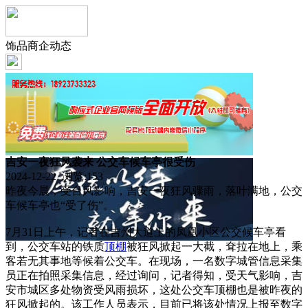
饰品商企动态
吉安一夜狂风袭来 公交车候车亭很受伤
2024-12-22 浏览:
153
昨夜今晨，受台风影响，吉安一夜狂风骤雨，落叶满地，公交
车候车亭也“受了伤”。
7月31日上午，记者在吉州大道上的凤凰小区公交候车亭看
到，公交车站的铁质
顶棚
被狂风掀起一大截，耷拉在地上，乘
客若无其事地等候着公交车。在现场，一名数字城管信息采集
员正在拍照采集信息，经过询问，记者得知，受天气影响，吉
安市城区多处物资受风雨损坏，这处公交车顶棚也是被昨夜的
狂风掀起的。该工作人员表示，目前已将该处情况上报至数字