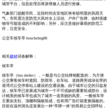
城管平台，信息处理后将派维修人员进行抢修。
气象部门提醒市民，近段时间吉安地区将有较明显的风雨天
气，市民需注意防范大风对水上活动、户外广告牌、临时搭建
物等可能造成的不利影响；另外，应注意做好暴雨的防范工
作，注意安全。
公交车候车亭 houcheting88
相关
建材
词条解释：
候车亭
候车亭（bus shelter），一般是与公交站牌相配套的，为方便
公交乘客候车时遮阳、防雨等，在车站、道路两旁或绿化带的
港湾式公交停靠站上建设的交通设施。由于城市公交的日益发
达，候车亭已发展成为城市一个不可或缺的重要组成部分，设
计精美的候车亭也成为了城市一道美丽的风景。 一般候车亭
主要由支柱、顶棚和隔板组成，也有用广告灯箱更换隔板的。
目前在温州洞头还发展出一种“亭牌一体”的简易公交招呼站，