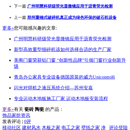
下一篇:
广州明慧科研级荧光显微镜应用于沥青荧光检测
上一篇:
郑州重锤式破碎机真正成为绿色环保的破石机设备
更多»
您可能感兴趣的文章:
广州明慧科研级荧光显微镜应用于沥青荧光检测
新型高效重型细碎机该如何选择合适的生产厂家
美阁门窗荣获铝门窗 “创新性品牌”引领门窗行业创新升
级
青岛办公家具专业设备德国原装的威力Unicontrol6
闪光对焊机之液压系统介绍—苏州安嘉
专业运动木地板施工厂家 运动木地板安装流程
更多»
有关
瓷砖 陶瓷
的产品：
饰品家纺资讯
发表评论 |
0评
移动社区
建材风水
木板之家
电工之家
壁纸之家
净
评论登陆