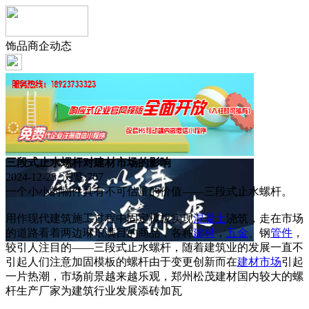
饰品商企动态
三段式止水螺杆对建材市场的影响
2024-12-25 浏览:
707
一个小小的物件具有不可估量的价值——三段式止水螺杆。
用作现代建筑施工过程中固定模板实现
混凝土
浇筑，走在市场
的道路看着两边琳琅满目的商品，各种
建材
，
五金
、钢
管件
，
较引人注目的——三段式止水螺杆，随着建筑业的发展一直不
引起人们注意加固模板的螺杆由于变更创新而在
建材市场
引起
一片热潮，市场前景越来越乐观，郑州松茂建材国内较大的螺
杆生产厂家为建筑行业发展添砖加瓦