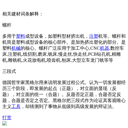
相关建材词条解释：
螺杆
多用于
塑料
成型设备，如塑料型材挤出机，
注塑
机等。螺杆和
机筒是塑料成型设备的核心部件。是加热挤出塑化的部分。是
塑料
机械
的核心。螺杆广泛应用于加工中心,CNC
机器
,数控车
床,注塑机,线切割,磨床,铣床,慢走丝,快走丝,PCB钻孔机,精雕
机,雕铣机,火花放电机,咬齿机,刨床,大型立车龙门铣等等
三段式
德国哲学家黑格尔用来说明发展过程公式。认为一切发展都经
历三个阶段，即发展的起点（正题），对立面的显现（反
题），对立面的统一（合题）。反题否定正题，合题否定反
题，合题是否定之否定。黑格尔把三段式作为论证其客观唯心
主义
工具
，却猜测到了事物从低级到高级发展的辩证法。
打赏