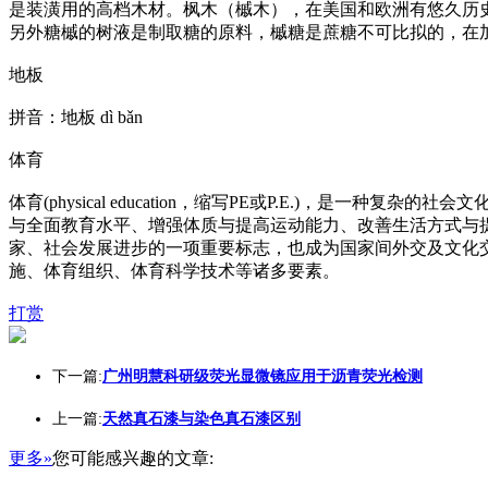
是装潢用的高档木材。枫木（槭木），在美国和欧洲有悠久历
另外糖槭的树液是制取糖的原料，槭糖是蔗糖不可比拟的，在加
地板
拼音：地板 dì bǎn
体育
体育(physical education，缩写PE或P.E.)
与全面教育水平、增强体质与提高运动能力、改善生活方式与
家、社会发展进步的一项重要标志，也成为国家间外交及文化
施、体育组织、体育科学技术等诸多要素。
打赏
下一篇:
广州明慧科研级荧光显微镜应用于沥青荧光检测
上一篇:
天然真石漆与染色真石漆区别
更多»
您可能感兴趣的文章: