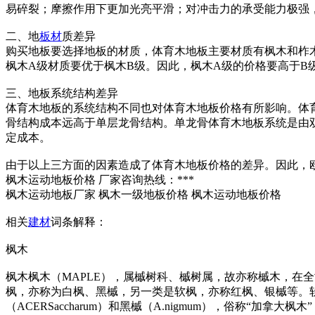
易碎裂；摩擦作用下更加光亮平滑；对冲击力的承受能力极强
二、地
板材
质差异
购买地板要选择地板的材质，体育木地板主要材质有枫木和柞
枫木A级材质要优于枫木B级。因此，枫木A级的价格要高于B
三、地板系统结构差异
体育木地板的系统结构不同也对体育木地板价格有所影响。体
骨结构成本远高于单层龙骨结构。单龙骨体育木地板系统是由
定成本。
由于以上三方面的因素造成了体育木地板价格的差异。因此，
枫木运动地板价格 厂家咨询热线：***
枫木运动地板厂家 枫木一级地板价格 枫木运动地板价格
相关
建材
词条解释：
枫木
枫木枫木（MAPLE），属槭树科、槭树属，故亦称槭木，在
枫，亦称为白枫、黑槭，另一类是软枫，亦称红枫、银槭等。
（ACERSaccharum）和黑槭（A.nigmum），俗称