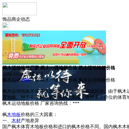
饰品商企动态
枫木运动地板厂家 枫木一级地板价格 枫木运动地板价格
2024-12-28 浏览:
915
枫木运动
地板
厂家 枫木一级地板价格 枫木运动地板价格
枫木运动地板是体育场馆设施的一个重要组成部分。由于枫木
育地板。对于不了解市场行情的人来说，选择多少价位的体育地
枫木运动地板价格 厂家咨询热线：***
枫
木地板
价格的三大因素：
一、
木材
产地差异
国产枫木体育木地板价格和进口的枫木价格不同。国内枫木木