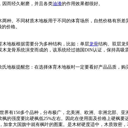
，因而经久耐磨，并且各类
油漆
的作用效果都很好。
木两种。不同材质木地板用于不同的体育场所，自然价格有所差异
级的价格。
育木地板根据需要分为多种结构，比如：单层
龙骨
结构、双层龙
双木龙骨系统演变而成的，该系统经过德国DIN认证，保持高吸
欧氏地板提醒您：在选择体育木地板时一定要看好产品品质，购
全世界有150多个品种，分布极广，北美洲、欧洲、非洲北部、
软枫的强度要比硬枫低25%左右。因此在使用面及价格上硬枫要
“加拿大枫木”，加拿大国旗中就有枫叶的图案。是木材硬度适中，木