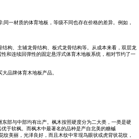
;同一材质的体育地板，等级不同也存在价格的差异。例如，
骨结构、主辅龙骨结构、板式龙骨结构等。从成本来看，双层龙
震性和连续回弹性的固定悬浮式体育木地板系统，相对节约了一
买大品牌体育木地板产品。
亚洲东部与中部均有出产。枫木按照硬度分为二大类，一类是硬
远优于软枫。而枫木中最著名的品种是产自北美的糖槭
质致密，花纹美丽，光泽良好，而且木纹中常现鸟眼状或虎背状花纹，