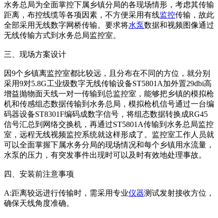
水务总局为全面掌控下属乡镇分局的各现场情形，考虑其传输
距离，布控线缆等各项因素，不方便采用有线
监控
传输，故此
全部采用无线数字网桥传输。要求将
水泵
数据和视频图像通过
无线传输方式到水务总局监控室。
三、现场方案设计
因9个乡镇离监控室都比较远，且分布在不同的方位，就分别
采用9对5.8G工业级数字无线传输设备ST5801A加外置29dbi高
增益抛物面天线一对一传输到总监控室，能够把乡镇的模拟枪
机和传感组态数据传输到水务总局，模拟枪机信号通过一台编
码器设备ST8301F编码成数字信号，将组态数据转换成RG45
信号汇总到网络交换机，再通过ST5801A传输到水务总局监控
室，远程无线视频监控系统就这样形成了。监控室工作人员就
可以全面掌握下属水务分局的现场情况和每个乡镇用水流量，
水泵的压力，有突发事件出现时可以及时有效地处理事故。
四、安装前注意事项
A:距离较远进行传输时，需采用专业
仪器
测试发射接收方位，
确保天线角度准确。